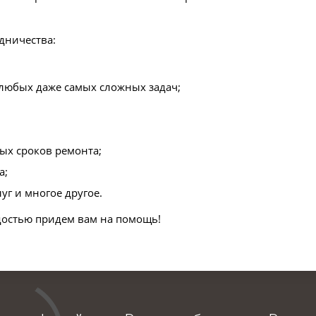
дничества:
любых даже самых сложных задач;
ых сроков ремонта;
а;
уг и многое другое.
достью придем вам на помощь!