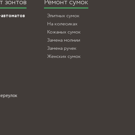
т зонтов
Ремонт сумок
-автоматов
Элитных сумок
На колесиках
Кожаных сумок
Замена молнии
Замена ручек
Женских сумок
переулок