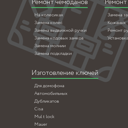
Ремонт чемоданов
Ремонт
На колесиках
Замена з
Замена колес
Кожаных
Замена выдвижной ручки
Ремонт р
Замена кодовых замков
Установк
Замена молнии
Замена подкладки
Изготовление ключей
Для домофона
Автомобильных
Дубликатов
Cisa
Mul t lock
Mauer