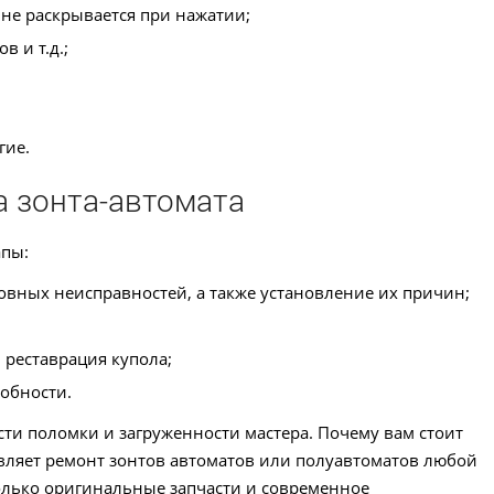
 не раскрывается при нажатии;
в и т.д.;
гие.
 зонта-автомата
апы:
вных неисправностей, а также установление их причин;
 реставрация купола;
собности.
сти поломки и загруженности мастера. Почему вам стоит
вляет ремонт зонтов автоматов или полуавтоматов любой
олько оригинальные запчасти и современное