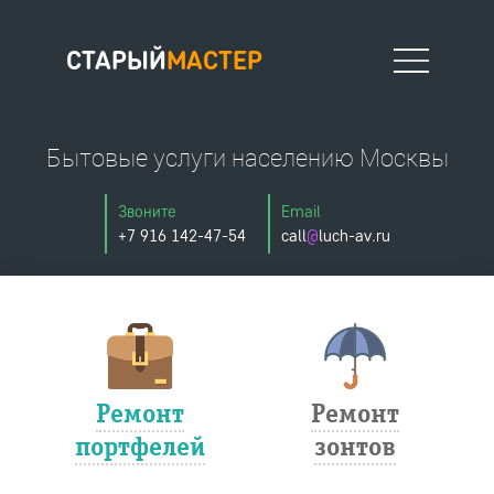
СТАРЫЙ
МАСТЕР
Бытовые услуги населению Москвы
Москва
Звоните
Email
+7 916 142-47-54
call
@
luch-av.ru
Офис на Новослободской
127006, Москва, Весковский переулок, 6/39 (вход в арку),
тел.: 8 (916) 142-47-54
тел.:
почта.: StariyMasterAV@yandex.ru
Ремонт
Ремонт
портфелей
зонтов