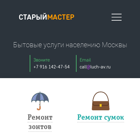
СТАРЫЙ
МАСТЕР
Бытовые услуги населению Москвы
Москва
Звоните
Email
+7 916 142-47-54
call
@
luch-av.ru
Офис на Новослободской
127006, Москва, Весковский переулок, 6/39 (вход в арку),
тел.: 8 (916) 142-47-54
тел.:
почта.: StariyMasterAV@yandex.ru
Ремонт
Ремонт сумок
зонтов