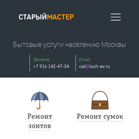
СТАРЫЙ
МАСТЕР
Бытовые услуги населению Москвы
Москва
Звоните
Email
+7 916 142-47-54
call
@
luch-av.ru
Офис на Новослободской
127006, Москва, Весковский переулок, 6/39 (вход в арку),
тел.: 8 (916) 142-47-54
тел.:
почта.: StariyMasterAV@yandex.ru
Ремонт
Ремонт сумок
зонтов