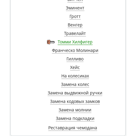
Эминент
Гротт
Венгер
Травелайт
Томми Хилфигер
Франческо Молинари
Гилливо
Хейс
На колесиках
Замена колес
Замена выдвижной ручки
Замена кодовых замков
Замена молнии
Замена подкладки
Реставрация чемодана