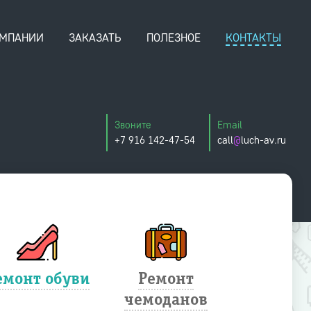
ОМПАНИИ
ЗАКАЗАТЬ
ПОЛЕЗНОЕ
КОНТАКТЫ
Звоните
Email
+7 916 142-47-54
call
@
luch-av.ru
емонт обуви
Ремонт
Ремо
чемоданов
портфе