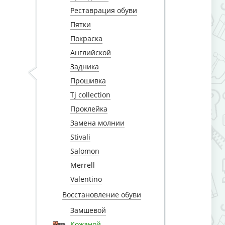
Реставрация обуви
Пятки
Покраска
Английской
Задника
Прошивка
Tj collection
Проклейка
Замена молнии
,
Stivali
Salomon
Merrell
Valentino
Восстановление обуви
Замшевой
Кожаной