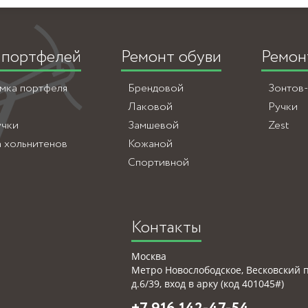
 портфелей
Ремонт обуви
Ремон
амка портфеля
Брендовой
Зонтов
Лаковой
Ручки
учки
Замшевой
Zest
а хольнитенов
Кожаной
Спортивной
Контакты
Москва
Метро Новослободское, Весковский 
д.6/39, вход в арку (код 401045#)