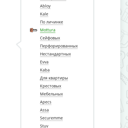
Abloy
Kale
По личинке
Mottura
Сейфовых
Перфорированных
Нестандартных
Evva
Kaba
Для квартиры
Крестовых
Мебельных
Apecs
Assa
Securemme
Stuv