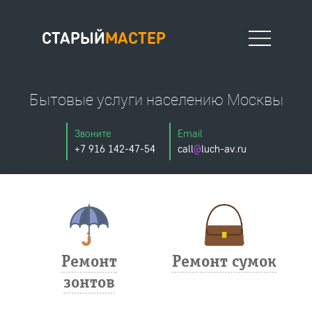
СТАРЫЙ
МАСТЕР
Бытовые услуги населению Москвы
Москва
Звоните
Email
+7 916 142-47-54
call
@
luch-av.ru
Офис на Новослободской
127006, Москва, Весковский переулок, 6/39 (вход в арку),
тел.: 8 (916) 142-47-54
тел.:
почта.: StariyMasterAV@yandex.ru
Ремонт
Ремонт сумок
зонтов